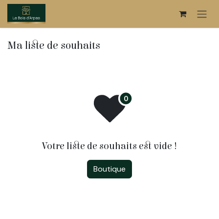
Se rendre au contenu
Ma liste de souhaits
Votre liste de souhaits est vide !
Boutique